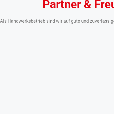
Partner & Fre
Als Handwerksbetrieb sind wir auf gute und zuverlässige
angewiesen. Inzwischen können wir auch auf gewachse
Fachbetrieben zurückgreifen.
Zusammen mehr er
Philipp & Mümmler
Das si
Dachdeckerei + Flaschnerei
Über u