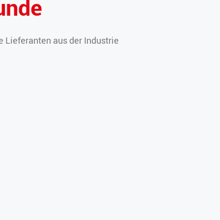
unde
 Lieferanten aus der Industrie
ne Beziehungen zu Partner-
reichen
nd wir
ns